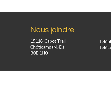
Nous joindre
15118, Cabot Trail
Télép
Chéticamp (N.-É.)
Téléc
B0E 1H0